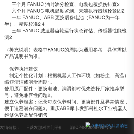
三个月
FANUC
油封油分检查、电缆包覆损伤排查2
六个月
FANUC
电机温度监测、末端执行器螺栓紧固2
一年
FANUC、ABB
更换后备电池（FANUC为一年
半）、精度校准2 4
三年
FANUC
减速器齿轮运行状态评估、传感器性能检
测2
（补充说明）表格中FANUC的周期为通用参考，具体需以
产品说明书为准。
保养执行建议
制定个性化计划：根据机器人工作环境（如粉尘、高温）
缩短清洁或润滑周期1。
使用原厂配件：更换电池、润滑剂时优先选择厂家推荐型
号，避免兼容性问题2。
建立保养档案：记录每次保养时间、更换部件及异常情况，
便于追溯潜在问题3。
重庆ABB库卡发那科杜尔工业机器人
维修保养及配件销售
友情链接：
重庆铜梁区三菱发那科西门子驱动器电机维修
渝ICP备20008778号-2
重庆铜梁区工业机器人