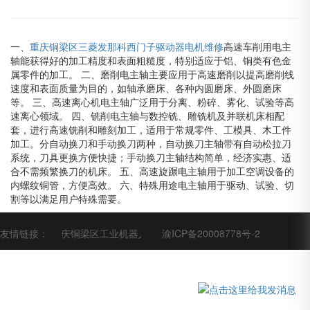
一、
重庆铜梁区三菱发那科西门子驱动器电机维修
高速车削用电主
轴能获得好的加工精度和表面粗糙度，特别适应于铝、铜类有色金
属零件的加工。 二、磨削电主轴主要应用于高速磨削以提高磨削线
速度和表面质量为目的，如轴承磨床、各种内圆磨床、外圆磨床
等。 三、高速离心机电主轴广泛用于分离、粉碎、雾化、试验等高
速离心领域。 四、铣削电主轴与数控铣、雕铣机及并联机床相配
套，进行高速铣削和雕刻加工，适用于常规零件、工模具、木工件
加工。分自动换刀和手动换刀两种，自动换刀主轴带有自动松拉刀
系统，刀具更换方便快捷；手动换刀主轴结构简单，经济实惠、适
合不需频繁换刀的机床。 五、高速旋蹍电主轴用于加工空调设备的
内螺纹铜管，方便高效。 六、特殊用途电主轴用于驱动、试验、切
割等以满足用户特殊需要。
电机维修
友情链接：
重庆铜梁区工业机器人维修保养
渝ICP备20008778号-2
重庆铜梁区高速主轴牧野